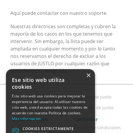
Aquí puede contactar con nuestro soporte.
Nuestras directrices son completas y cubren la
mayoría de los casos en los que tenemos que
intervenir. Sin embargo, la lista puede ser
ampliada en cualquier momento y por lo tanto
nos reservamos el derecho de excluir a los
usuarios de JUSTLO por cualquier razón que
consideremos apropiada.
×
Ese sitio web utiliza
cookies
Este sitio web usa cookies para mejorar la
Descargarse la aplicación para Iphone de justlo
experiencia del usuario. Al utilizar nuestro
sitio web, usted acepta todas las cookies de
Descargarse la aplicación para Android de justlo
acuerdo con nuestra Política de cookies.
Más información
Quiénes somos
Contactar
Ayuda
Términos y condiciones
COOKIES ESTRICTAMENTE